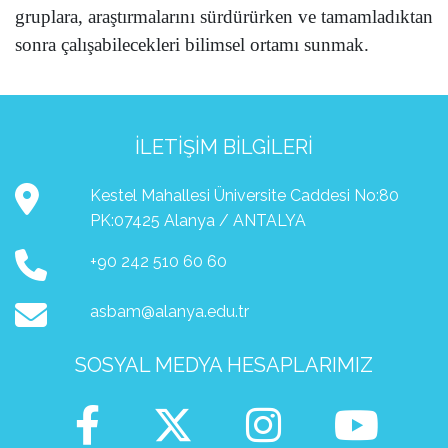
gruplara, araştırmalarını sürdürürken ve tamamladıktan
sonra çalışabilecekleri bilimsel ortamı sunmak.
İLETIŞIM BILGILERI
Kestel Mahallesi Üniversite Caddesi No:80
PK:07425 Alanya / ANTALYA
+90 242 510 60 60
asbam@alanya.edu.tr
SOSYAL MEDYA HESAPLARIMIZ